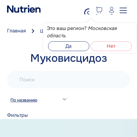
Перейти к основному содержанию
Это ваш регион?
Московская
Главная
Школа пациента
Муковисцидоз
область
Да
Нет
Муковисцидоз
Поиск
По названию
Фильтры