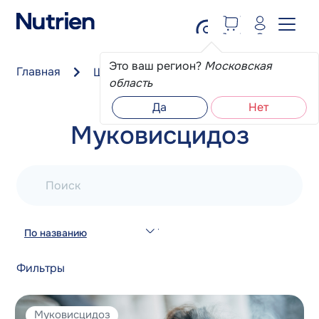
Перейти к основному содержанию
Это ваш регион?
Московская
Главная
Школа пациента
Муковисцидоз
область
Да
Нет
Муковисцидоз
Поиск
По названию
Фильтры
Муковисцидоз